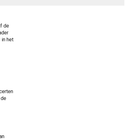
f de
ader
 in het
certen
 de
an