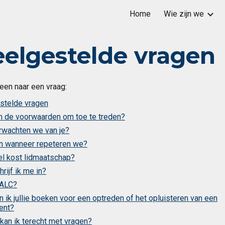
Home
Wie zijn we
ip to main content
Skip to navigat
eelgestelde vragen
een naar een vraag:
stelde vragen
jn de voorwaarden om toe te treden?
rwachten we van je?
n wanneer repeteren we?
l kost lidmaatschap?
rijf ik me in?
 ALC?
 ik jullie boeken voor een optreden of het opluisteren van een
ent?
 kan ik terecht met vragen?