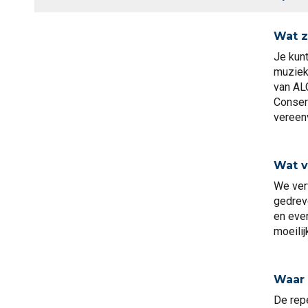
Wat z
J
e kun
muziek
van ALC
Conserv
vereenv
Wat v
W
e ver
gedrev
en eve
moeili
Waar 
De repe