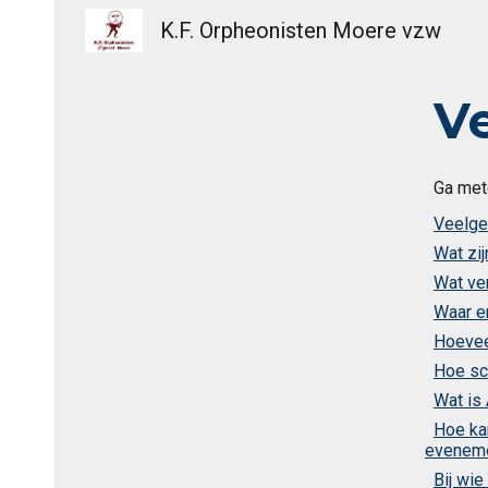
K.F. Orpheonisten Moere vzw
Sk
V
Ga met
Veelge
Wat zi
Wat ve
Waar e
Hoevee
Hoe sch
Wat is
Hoe kan
evenem
Bij wie