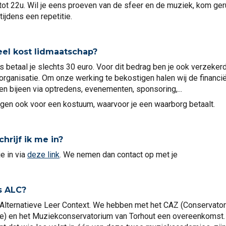
tot 22u. Wil je eens proeven van de sfeer en de muziek, kom ger
tijdens een repetitie.
el kost
lidmaatschap
?
ks betaal je slechts 30 euro. Voor dit bedrag ben je ook verzekerd
organisatie.
Om
onze werking
te bekostigen halen wij de financi
en bijeen via optredens, evenementen, sponsoring,...
gen ook voor een kostuum, waarvoor je een waarborg betaalt.
hrijf ik me in?
je
in via
deze link
. We nemen dan contact op met je
s ALC
?
 Alternatieve Leer Context. We hebben met het CAZ (Conservato
e) en het Muziekconservatorium van Torhout een overeenkomst. 