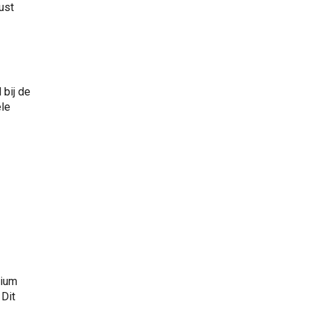
ust
 bij de
ële
rium
Dit