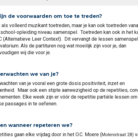
ijn de voorwaarden om toe te treden
?
t als volleerd muzikant toetreden, maar j
e kan ook toetreden vana
school-opleiding niveau samenspel. Toetreden kan ook in het k
 (Alternatieve Leer Context). Dit vervangt de lessen samenspel
atorium. Als de partituren nog wat moeilijk zijn voor je, dan
oudigen wij die voor je.
erwachten we van je
?
wachten van je vooral een grote dosis positiviteit
, inzet en
enheid. Maar ook e
en stipte aanwezigheid op de repetities, con
nementen.
Elke week
zijn
er vóór de repetitie partiële lessen om
jke passages in te oefenen.
en wanneer repeteren we
?
tities gaan elke vrijdag door in het O.C. Moere (
v
Molenstraat 28)